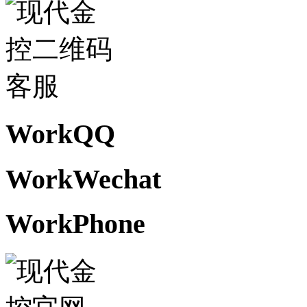
WorkQQ
WorkWechat
WorkPhone